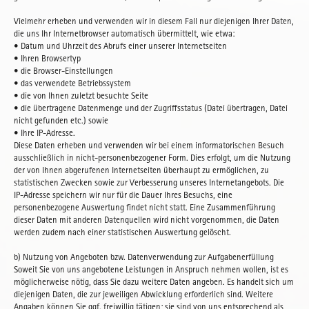
Vielmehr erheben und verwenden wir in diesem Fall nur diejenigen Ihrer Daten,
die uns Ihr Internetbrowser automatisch übermittelt, wie etwa:
• Datum und Uhrzeit des Abrufs einer unserer Internetseiten
• Ihren Browsertyp
• die Browser-Einstellungen
• das verwendete Betriebssystem
• die von Ihnen zuletzt besuchte Seite
• die übertragene Datenmenge und der Zugriffsstatus (Datei übertragen, Datei
nicht gefunden etc.) sowie
• Ihre IP-Adresse.
Diese Daten erheben und verwenden wir bei einem informatorischen Besuch
ausschließlich in nicht-personenbezogener Form. Dies erfolgt, um die Nutzung
der von Ihnen abgerufenen Internetseiten überhaupt zu ermöglichen, zu
statistischen Zwecken sowie zur Verbesserung unseres Internetangebots. Die
IP-Adresse speichern wir nur für die Dauer Ihres Besuchs, eine
personenbezogene Auswertung findet nicht statt. Eine Zusammenführung
dieser Daten mit anderen Datenquellen wird nicht vorgenommen, die Daten
werden zudem nach einer statistischen Auswertung gelöscht.
b) Nutzung von Angeboten bzw. Datenverwendung zur Aufgabenerfüllung
Soweit Sie von uns angebotene Leistungen in Anspruch nehmen wollen, ist es
möglicherweise nötig, dass Sie dazu weitere Daten angeben. Es handelt sich um
diejenigen Daten, die zur jeweiligen Abwicklung erforderlich sind. Weitere
Angaben können Sie ggf. freiwillig tätigen; sie sind von uns entsprechend als