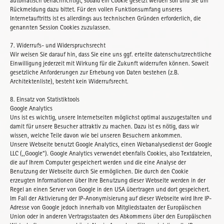
automatisch benachrichtigt, sobald ein Cookie gesetzt werden soll und Sie um
Rückmeldung dazu bittet. Für den vollen Funktionsumfang unseres
Internetauftritts ist es allerdings aus technischen Gründen erforderlich, die
genannten Session Cookies zuzulassen.
7. Widerrufs- und Widerspruchsrecht
Wir weisen Sie darauf hin, dass Sie eine uns ggf. erteilte datenschutzrechtliche
Einwilligung jederzeit mit Wirkung für die Zukunft widerrufen können. Soweit
gesetzliche Anforderungen zur Erhebung von Daten bestehen (z.B.
Architektenliste), besteht kein Widerrufsrecht.
8. Einsatz von Statistiktools
Google Analytics
Uns ist es wichtig, unsere Internetseiten möglichst optimal auszugestalten und
damit für unsere Besucher attraktiv zu machen. Dazu ist es nötig, dass wir
wissen, welche Teile davon wie bei unseren Besuchern ankommen.
Unsere Webseite benutzt Google Analytics, einen Webanalysedienst der Google
LLC (,,Google“). Google Analytics verwendet ebenfalls Cookies, also Textdateien,
die auf Ihrem Computer gespeichert werden und die eine Analyse der
Benutzung der Webseite durch Sie ermöglichen. Die durch den Cookie
erzeugten Informationen über Ihre Benutzung dieser Webseite werden in der
Regel an einen Server von Google in den USA übertragen und dort gespeichert.
Im Fall der Aktivierung der IP-Anonymisierung auf dieser Webseite wird Ihre IP-
Adresse von Google jedoch innerhalb von Mitgliedstaaten der Europäischen
Union oder in anderen Vertragsstaaten des Abkommens über den Europäischen