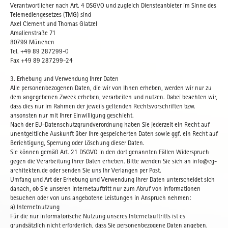
Verantwortlicher nach Art. 4 DSGVO und zugleich Diensteanbieter im Sinne des
Telemediengesetzes (TMG) sind
Axel Clement und Thomas Glatzel
Amalienstraße 71
80799 München
Tel. +49 89 287299-0
Fax +49 89 287299-24
3. Erhebung und Verwendung Ihrer Daten
Alle personenbezogenen Daten, die wir von Ihnen erheben, werden wir nur zu
dem angegebenen Zweck erheben, verarbeiten und nutzen. Dabei beachten wir,
dass dies nur im Rahmen der jeweils geltenden Rechtsvorschriften bzw.
ansonsten nur mit Ihrer Einwilligung geschieht.
Nach der EU-Datenschutzgrundverordnung haben Sie jederzeit ein Recht auf
unentgeltliche Auskunft über Ihre gespeicherten Daten sowie ggf. ein Recht auf
Berichtigung, Sperrung oder Löschung dieser Daten.
Sie können gemäß Art. 21 DSGVO in den dort genannten Fällen Widerspruch
gegen die Verarbeitung Ihrer Daten erheben. Bitte wenden Sie sich an info@cg-
architekten.de oder senden Sie uns Ihr Verlangen per Post.
Umfang und Art der Erhebung und Verwendung Ihrer Daten unterscheidet sich
danach, ob Sie unseren Internetauftritt nur zum Abruf von Informationen
besuchen oder von uns angebotene Leistungen in Anspruch nehmen:
a) Internetnutzung
Für die nur informatorische Nutzung unseres Internetauftritts ist es
grundsätzlich nicht erforderlich, dass Sie personenbezogene Daten angeben.