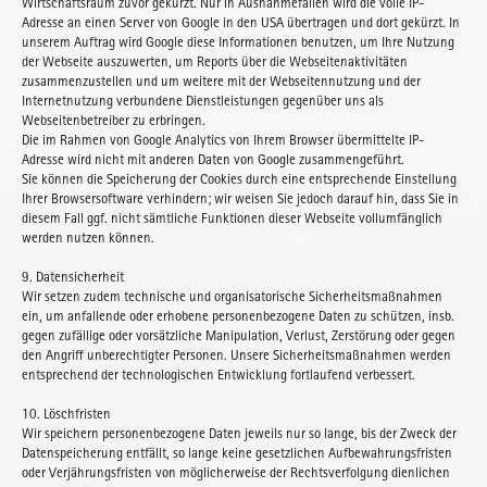
Wirtschaftsraum zuvor gekürzt. Nur in Ausnahmefällen wird die volle IP-
Adresse an einen Server von Google in den USA übertragen und dort gekürzt. In
unserem Auftrag wird Google diese Informationen benutzen, um Ihre Nutzung
der Webseite auszuwerten, um Reports über die Webseitenaktivitäten
zusammenzustellen und um weitere mit der Webseitennutzung und der
Internetnutzung verbundene Dienstleistungen gegenüber uns als
Webseitenbetreiber zu erbringen.
Die im Rahmen von Google Analytics von Ihrem Browser übermittelte IP-
Adresse wird nicht mit anderen Daten von Google zusammengeführt.
Sie können die Speicherung der Cookies durch eine entsprechende Einstellung
Ihrer Browsersoftware verhindern; wir weisen Sie jedoch darauf hin, dass Sie in
diesem Fall ggf. nicht sämtliche Funktionen dieser Webseite vollumfänglich
werden nutzen können.
9. Datensicherheit
Wir setzen zudem technische und organisatorische Sicherheitsmaßnahmen
ein, um anfallende oder erhobene personenbezogene Daten zu schützen, insb.
gegen zufällige oder vorsätzliche Manipulation, Verlust, Zerstörung oder gegen
den Angriff unberechtigter Personen. Unsere Sicherheitsmaßnahmen werden
entsprechend der technologischen Entwicklung fortlaufend verbessert.
10. Löschfristen
Wir speichern personenbezogene Daten jeweils nur so lange, bis der Zweck der
Datenspeicherung entfällt, so lange keine gesetzlichen Aufbewahrungsfristen
oder Verjährungsfristen von möglicherweise der Rechtsverfolgung dienlichen